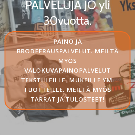
PALVELUJA JO yli
30vuotta.
HEADER
PAINO JA
BUTTON
BRODEERAUSPALVELUT. MEILTÄ
LABEL:
MYÖS
PAINO
VALOKUVAPAINOPALVELUT
JA
TEKSTIILEILLE, MUKEILLE YM.
BRODEERAUSPALVELUT.
TUOTTEILLE. MEILTÄ MYÖS
MEILTÄ
TARRAT JA TULOSTEET!
MYÖS
VALOKUVAPAINOPALVEL
TEKSTIILEILLE,