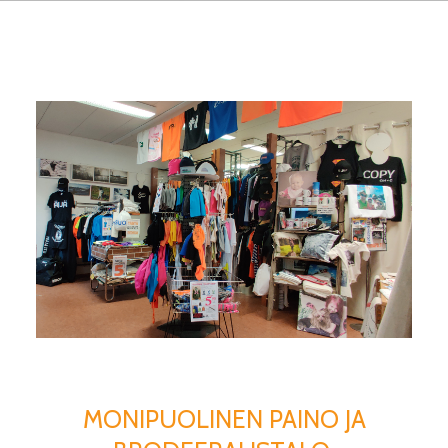
MUKEILLE
YM.
TUOTTEILLE.
MEILTÄ
MYÖS
TARRAT
JA
TULOSTEET!
MONIPUOLINEN PAINO JA