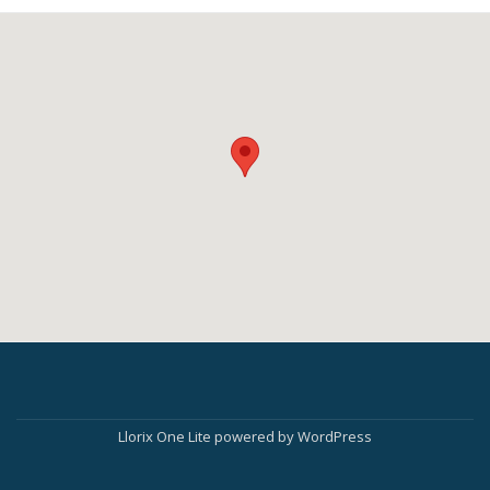
Secondary
Menu
Llorix One Lite
powered by
WordPress