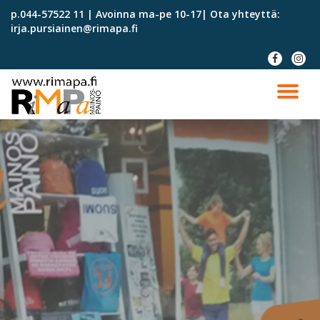
p.044-57522 11 | Avoinna ma-pe 10-17| Ota yhteyttä:
irja.pursiainen@rimapa.fi
Skip
to
fa-
fa-
content
facebook
instag
TO
NA