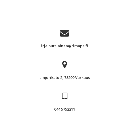
irja.pursiainen@rimapa.fi
Linjurikatu 2, 78200 Varkaus
044 5752211