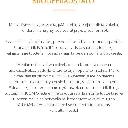
BRODEERAUSTALO.
Meiltä löytyy asuja, asusteita, päähineitä, kasseja, kodintarvikkeita,
kohderyhmänä yritykset, seurat ja yksityiset henkilöt.
Saat meiltä myös yksittäiset, persoonalliset lahjat esim. merkkipäiviksi.
Saunatekstiileistä meillä on oma mallisto; suunnittelemme ja
valmistamme tuotteita myös asiakkaan tarpeiden pohjalta tilauksesta.
Meidän mielestä hyvä palvelu on mutkatonta ja osaavaa
asiakaspalvelua, laadukkaita tuotteita ja nopeita toimituksia! Meille
riittää idea tai piirros malliksi. Tule käymään ja me hoidamme
toteutuksen! Yksikään työ ei ole liian suuri, saati sitten liian pieni.
Painamme ja brodeeraamme myös asiakkaan omiin tekstiileihin ja
tuotteisiin. HUOMIOI että emme vakuuta asiakkaan omia tuotteita jotka
tuodaan meille painettavaksi tai brodeerattavaksi tai muuten
käsiteltäviksi. Asiakkaan tulee itse huolehtia tuotteidensa
vakuuttamisesta!