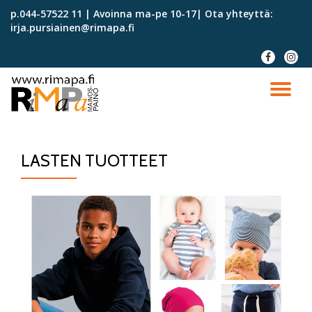
p.044-57522 11 | Avoinna ma-pe 10-17| Ota yhteyttä:
irja.pursiainen@rimapa.fi
Skip
to
fa-
fa-
content
facebook
instag
TO
NA
LASTEN TUOTTEET