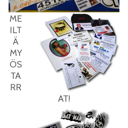
ME
ILT
Ä
MY
ÖS
TA
RR
AT!