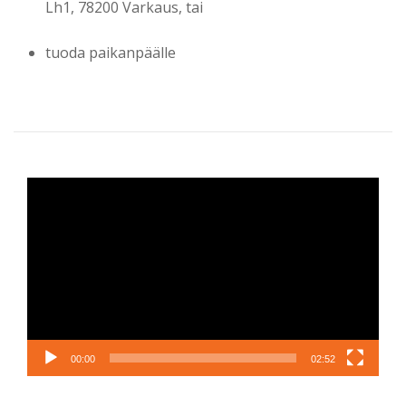
Lh1, 78200 Varkaus, tai
tuoda paikanpäälle
Videotoistin
00:00
02:52