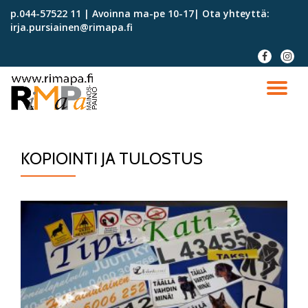
p.044-57522 11 | Avoinna ma-pe 10-17| Ota yhteyttä:
irja.pursiainen@rimapa.fi
Skip
to
fa-
fa-
content
facebook
instag
TO
NA
KOPIOINTI JA TULOSTUS