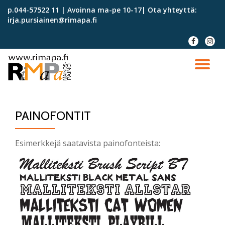
p.044-57522 11 | Avoinna ma-pe 10-17| Ota yhteyttä:
irja.pursiainen@rimapa.fi
Skip
to
fa-
fa-
content
facebook
instag
TO
NA
PAINOFONTIT
Esimerkkejä saatavista painofonteista: