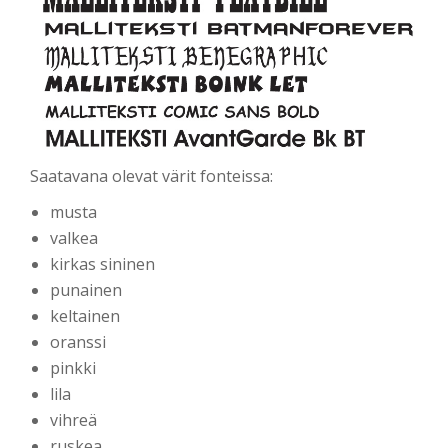
Saatavana olevat värit fonteissa:
musta
valkea
kirkas sininen
punainen
keltainen
oranssi
pinkki
lila
vihreä
ruskea