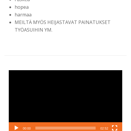
hopea
harmaa
MEILTÄ MYÖS HEIJASTAVAT PAINATUKSET
TYÖASUIHIN YM.
Videotoistin
00:00
02:52