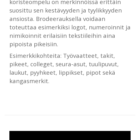
koristeompelu on merkinnöissä erittäin
suosittu sen kestävyyden ja tyylikkyyden
ansiosta. Brodeerauksella voidaan
toteuttaa esimerkiksi logot, numeroinnit ja
nimikoinnit erilaisiin tekstiileihin aina
pipoista pikeisiin.
Esimerkkikohteita: Työvaatteet, takit,
pikeet, colleget, seura-asut, tuulipuvut,
laukut, pyyhkeet, lippikset, pipot sekä
kangasmerkit.
Videotoistin