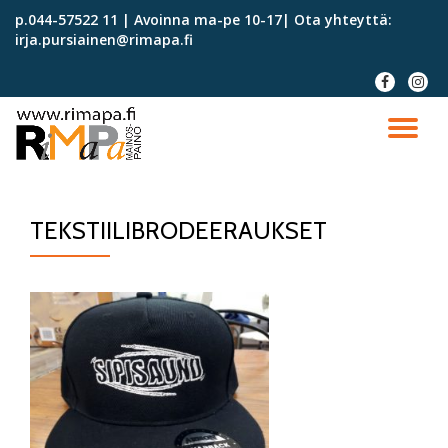
p.044-57522 11 | Avoinna ma-pe 10-17| Ota yhteyttä:
irja.pursiainen@rimapa.fi
Skip
to
fa-
fa-
content
facebook
instag
TO
NA
TEKSTIILIBRODEERAUKSET