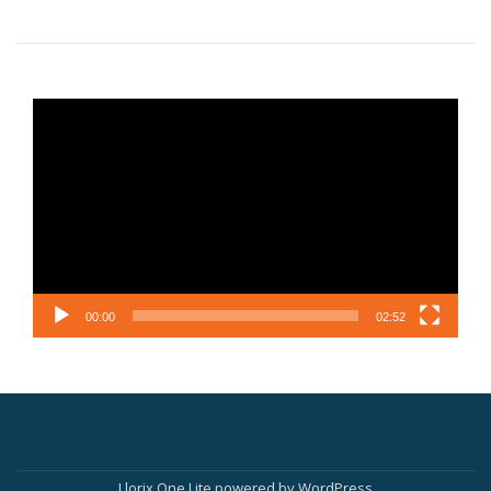
Videotoistin
00:00
02:52
Secondary
Llorix One Lite
powered by
WordPress