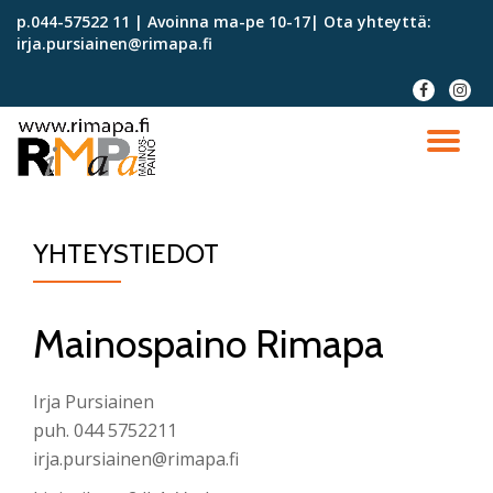
p.044-57522 11 | Avoinna ma-pe 10-17| Ota yhteyttä:
irja.pursiainen@rimapa.fi
Skip
to
fa-
fa-
content
facebook
instag
TO
NA
YHTEYSTIEDOT
Mainospaino Rimapa
Irja Pursiainen
puh. 044 5752211
irja.pursiainen@rimapa.fi